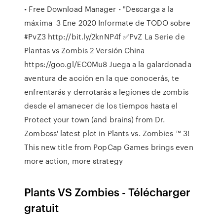
• Free Download Manager - "Descarga a la
máxima 3 Ene 2020 Informate de TODO sobre
#PvZ3 http://bit.ly/2knNP4f ✅PvZ La Serie de
Plantas vs Zombis 2 Versión China
https://goo.gl/EC0Mu8 Juega a la galardonada
aventura de acción en la que conocerás, te
enfrentarás y derrotarás a legiones de zombis
desde el amanecer de los tiempos hasta el
Protect your town (and brains) from Dr.
Zomboss' latest plot in Plants vs. Zombies ™ 3!
This new title from PopCap Games brings even
more action, more strategy
Plants VS Zombies - Télécharger
gratuit